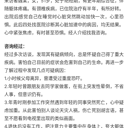
来访者魏某，女，51岁，处于绝经期，有更年期综合征，伴
随躯体疼痛。有颈椎疾病，已住院治疗有半年，有所好转。
出院后感觉自己在睡觉时心脏突然跳动加快一次，心里恐
惧。此后四处找医院诊断其心脏加速中的病因，均无结果。
心中紧张焦虑，有时甚至恐惧。经人介绍找我咨询。
咨询经过：
经过多次访谈，发现其有疑病倾向，总是怀疑自己得了重大
疾病。害怕自己目前的症状会危害到自己的生命。再进一步
了解过程中发现几点可疑病因：
1.小时候父母离异，曾遭受过重度恐吓。
2.年轻时曾跟朋友去同学家做客，在街上突发性晕倒，不省
人事，但意识仍有。
3.年青时刚参加工作突然遇到年轻的同事突然死亡，心中疑
虑加重。从此害怕别人谈论天灾人祸，伤亡死别胡言语，甚
至不愿看到电视里出现的类似画面。
4.退休后没有工作，把注意力主要集中在身体上，夸大躯体