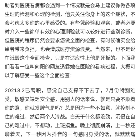
助者到医院看病都会遇到一个情况就是会马上建议你做各项
生理的检测和心理的检测，他只关注你身上的这个症状，不
会考虑太多你的心里感受的。有些凭经验和观察，或者必要
时介入一些简单有效的心理测验就可以较好进行鉴别诊断，
但医院的程序仍然会要求您做全面的检查，有时候确实会给
患者带来负担，也会造成医疗资源浪费。当然来，也不是说
在诋毁这个全面检查，只是在适应性上他是死板的。下面我
们看看一位叫向阳的网友透露她在医院的看病过程，大概可
以了解感受一些这个全面检查：
2021.8.2已离职，感觉自己支撑不下去了，7月份特别难
受，敏感又缺乏安全感，用别人的话来说，就是只要不顺着
你的意，你就发脾气是吗？总是因为一些不如意，就控制不
住的难过，然后两个人冷战。白天干什么都没劲，沉侵在自
己的难过中，不想动，上班摸鱼。晚上彻底崩溃，上一秒还
聊着天，下一秒因为抖音的一句感同身受的话，就默默痛