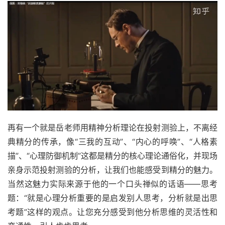
再有一个就是岳老师用精神分析理论在投射测验上，不离经
典精分的传承，像“三我的互动”、“内心的呼唤”、“人格素
描”、“心理防御机制”这都是精分的核心理论通俗化，并现场
亲身示范投射测验的分析，让我们也能感受到精分的魅力。
当然这魅力实际来源于他的一个口头禅似的话语——思考
题：“就是心理分析重要的是启发别人思考，分析就是出思
考题”这样的观点。让您充分感受到他分析思维的灵活性和