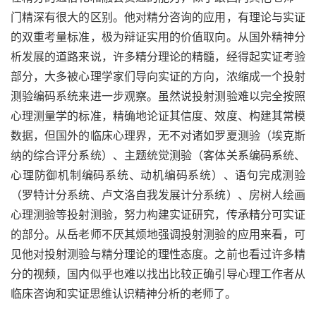
门精深有很大的区别。他对精分咨询的应用，有理论与实证
的双重考量标准，极为辩证实用的价值取向。从国外精神分
析发展的道路来说，许多精分理论的精髓，经得起实证考验
部分，大多被心理学家们导向实证的方向，浓缩成一个投射
测验编码系统来进一步观察。虽然说投射测验难以完全按照
心理测量学的标准，精确地论证其信度、效度、构建其常模
数据，但国外的临床心理界，无不对诸如罗夏测验（埃克斯
纳的综合评分系统）、主题统觉测验（客体关系编码系统、
心理防御机制编码系统、动机编码系统）、语句完成测验
（罗特计分系统、卢文洛自我发展计分系统）、房树人绘画
心理测验等投射测验，努力构建实证研究，传承精分可实证
的部分。从岳老师不厌其烦地强调投射测验的应用来看，可
见他对投射测验与精分理论的理性态度。之前也看过许多精
分的视频，国内似乎也难以找出比较正确引导心理工作者从
临床咨询和实证思维认识精神分析的老师了。