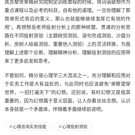
其苏黎世荣格研究院制定训练章程的时候，将词语联想作为
重点课程以及必考的科目，自有他的道理。一旦你理解了那
简单形式背后的意义，那么也就能够继续发挥它有效的作
用”。再想想岳老师投射分析上的那种统整、贯通的分析思
路在不同投射测验（主题统觉测验、语句完成测验、沙盘分
析、房树人绘画测验、重要他人测验）上的灵活转换，为我
理解上述那个论断、理解精神分析、理解投射测验的应用带
来了更多启发和思考。
不管如何，精分是心理学三大流派之一，充分理解和应用对
于实务工作是大有益处的，与此同时也应该避免“单眼望穿
世界，一招打遍天下”的幻想。还别说，有时幻想又是极其
重要的，因为幻想属于意义层面，让人存着丝丝念想。认识
本身就是一个矛盾体，伴随着矛盾继续前进吧。
心理咨询实务技能
心理投射测验